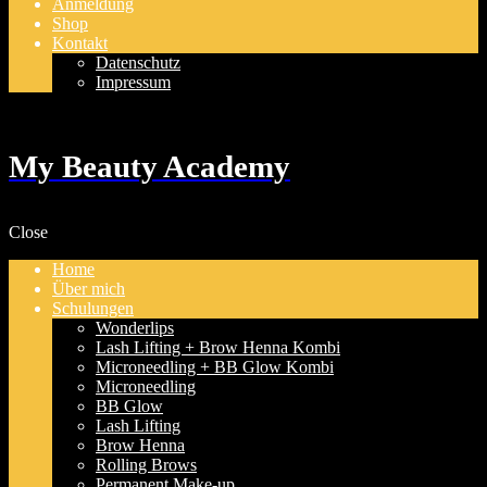
Anmeldung
Shop
Kontakt
Datenschutz
Impressum
My Beauty Academy
Close
Home
Über mich
Schulungen
Wonderlips
Lash Lifting + Brow Henna Kombi
Microneedling + BB Glow Kombi
Microneedling
BB Glow
Lash Lifting
Brow Henna
Rolling Brows
Permanent Make-up