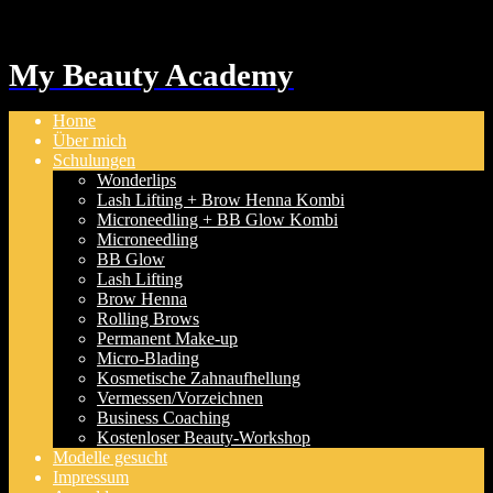
My Beauty Academy
Home
Über mich
Schulungen
Wonderlips
Lash Lifting + Brow Henna Kombi
Microneedling + BB Glow Kombi
Microneedling
BB Glow
Lash Lifting
Brow Henna
Rolling Brows
Permanent Make-up
Micro-Blading
Kosmetische Zahnaufhellung
Vermessen/Vorzeichnen
Business Coaching
Kostenloser Beauty-Workshop
Modelle gesucht
Impressum