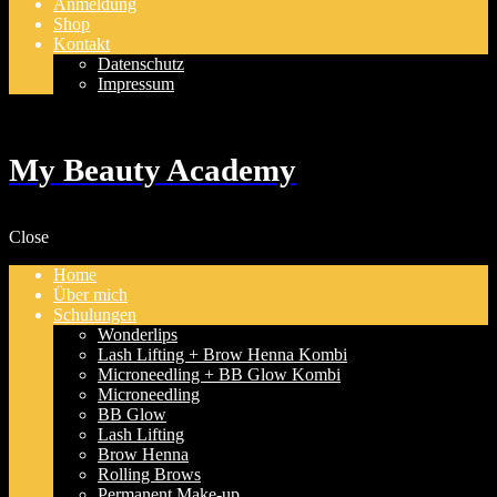
Anmeldung
Shop
Kontakt
Datenschutz
Impressum
My Beauty Academy
Close
Home
Über mich
Schulungen
Wonderlips
Lash Lifting + Brow Henna Kombi
Microneedling + BB Glow Kombi
Microneedling
BB Glow
Lash Lifting
Brow Henna
Rolling Brows
Permanent Make-up