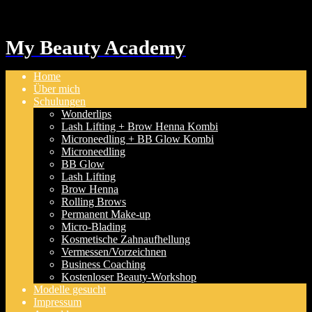
My Beauty Academy
Home
Über mich
Schulungen
Wonderlips
Lash Lifting + Brow Henna Kombi
Microneedling + BB Glow Kombi
Microneedling
BB Glow
Lash Lifting
Brow Henna
Rolling Brows
Permanent Make-up
Micro-Blading
Kosmetische Zahnaufhellung
Vermessen/Vorzeichnen
Business Coaching
Kostenloser Beauty-Workshop
Modelle gesucht
Impressum