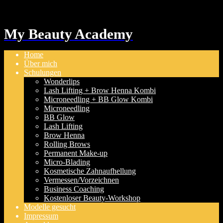
My Beauty Academy
Home
Über mich
Schulungen
Wonderlips
Lash Lifting + Brow Henna Kombi
Microneedling + BB Glow Kombi
Microneedling
BB Glow
Lash Lifting
Brow Henna
Rolling Brows
Permanent Make-up
Micro-Blading
Kosmetische Zahnaufhellung
Vermessen/Vorzeichnen
Business Coaching
Kostenloser Beauty-Workshop
Modelle gesucht
Impressum