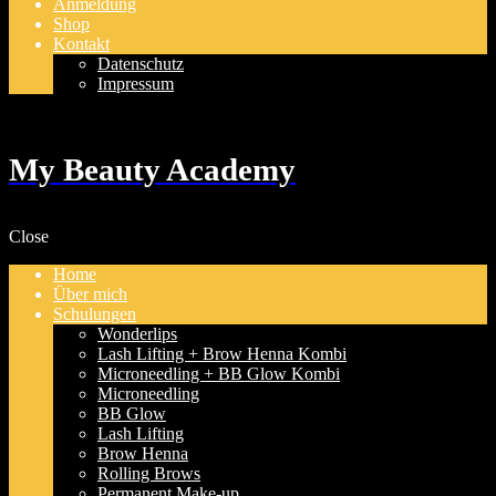
Anmeldung
Shop
Kontakt
Datenschutz
Impressum
My Beauty Academy
Close
Home
Über mich
Schulungen
Wonderlips
Lash Lifting + Brow Henna Kombi
Microneedling + BB Glow Kombi
Microneedling
BB Glow
Lash Lifting
Brow Henna
Rolling Brows
Permanent Make-up