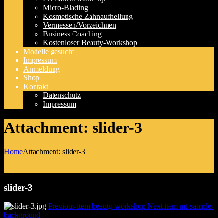
Micro-Blading
Kosmetische Zahnaufhellung
Vermessen/Vorzeichnen
Business Coaching
Kostenloser Beauty-Workshop
Modelle gesucht
Impressum
Anmeldung
Shop
Kontakt
Datenschutz
Impressum
Attachment: slider-3
Home
Attachment: slider-3
slider-3
Previous item
beauty-workshop
Next item
mt-sample-
background